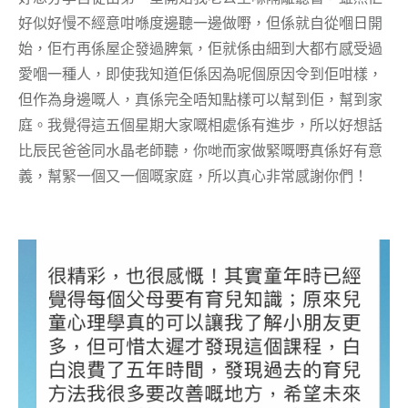
好似好慢不經意咁喺度邊聽一邊做嘢，但係就自從嗰日開
始，佢冇再係屋企發過脾氣，佢就係由細到大都冇感受過
愛嗰一種人，即使我知道佢係因為呢個原因令到佢咁樣，
但作為身邊嘅人，真係完全唔知點樣可以幫到佢，幫到家
庭。我覺得這五個星期大家嘅相處係有進步，所以好想話
比辰民爸爸同水晶老師聽，你哋而家做緊嘅嘢真係好有意
義，幫緊一個又一個嘅家庭，所以真心非常感謝你們！