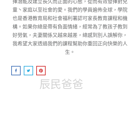
揮潛能及建⽴⻑久⽽正⾯的⼼態，從而有效發揮對兒
童丶家庭以至社會的愛。我們的學員遍佈全球，學院
也是香港教育局和社會福利署認可家長教育課程和機
構。如果你總是帶有負面情緒，經常為了教孩子教到
好勞氣，夫妻關係又越來越差，總感到別人誤解你，
我希望大家透過我們的課程幫助你重回正向快樂的人
生。
辰民爸爸