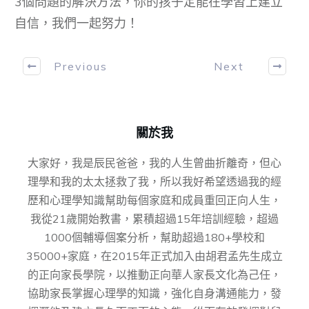
3個問題的解決方法，你的孩子定能在學習上建立
自信，我們一起努力！
Previous
Next
關於我
大家好，我是辰民爸爸，我的人生曾曲折離奇，但心
理學和我的太太拯救了我，所以我好希望透過我的經
歷和心理學知識幫助每個家庭和成員重回正向人生，
我從21歲開始教書，累積超過15年培訓經驗，超過
1000個輔導個案分析，幫助超過180+學校和
35000+家庭，在2015年正式加入由胡君孟先⽣成⽴
的正向家⻑學院，以推動正向華⼈家⻑⽂化為⼰任，
協助家⻑掌握⼼理學的知識，強化⾃身溝通能⼒，發