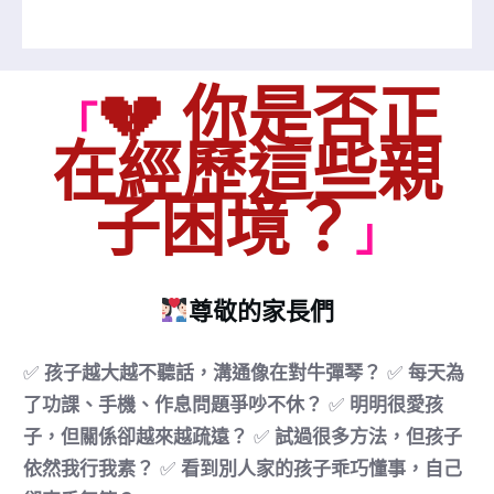
💔
你是否正
「
在經歷這些親
子困境？
」
尊敬的家長們
✅
孩子越大越不聽話，溝通像在對牛彈琴？
✅
每天為
了功課、手機、作息問題爭吵不休？
✅
明明很愛孩
子，但關係卻越來越疏遠？
✅
試過很多方法，但孩子
依然我行我素？
✅
看到別人家的孩子乖巧懂事，自己