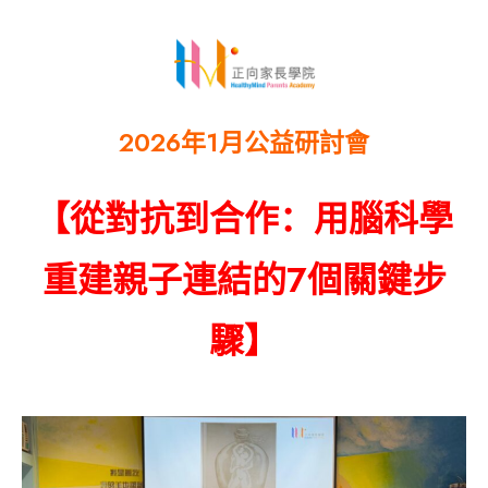
2026年1月
公益研討會
【
從對抗到合作：用腦科學
重建親子連結的
7
個關鍵步
驟
】