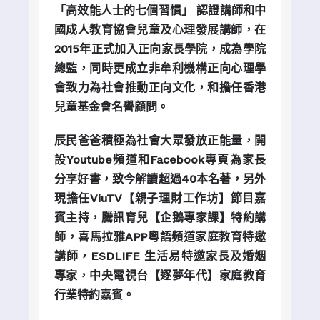
「高效能人士的七個習慣」
認證講師和中
國成人教育協會兒童及心理發展講師
，
在
2015年正式加入正向家長學院，成為學院
總監，同時更成立非牟利機構正向心理學
會致力為社會推動正向文化，和擔任香港
兒童基金會名譽顧問。
辰民爸爸積極為社會大眾發放正能量，開
設Youtube頻道和Facebook專頁為家長
分享好書，致今解讀超過40本名著，另外
現擔任
ViuTV
【
親子理財工作坊】節目嘉
賓主持，騰訊育兒【企鵝專家課】特約講
師，喜馬拉雅
APP
粵語頻道家庭教育特邀
講師，ESDLIFE 生活易特邀家長及婚姻
專家，中央電視台【逐夢年代】家庭教育
行業特約嘉賓。