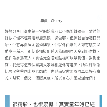
學員 - Cherry
好想分享自從由第一堂開始我老公坐喺隔離聽書，雖然佢
好似好慢不經意咁喺度邊聽一邊做嘢，但係就自從嗰日開
始，佢冇再係屋企發過脾氣，佢就係由細到大都冇感受過
愛嗰一種人，即使我知道佢係因為呢個原因令到佢咁樣，
但作為身邊嘅人，真係完全唔知點樣可以幫到佢，幫到家
庭。我覺得這五個星期大家嘅相處係有進步，所以好想話
比辰民爸爸同水晶老師聽，你哋而家做緊嘅嘢真係好有意
義，幫緊一個又一個嘅家庭，所以真心非常感謝你們！