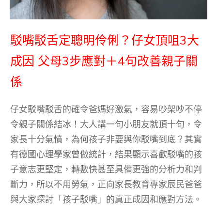
駁嘴駁舌定聰明伶俐？仔女頂咀3大
成因 父母3步應對＋4句改善親子關
係
仔女駁嘴駁舌的確令爸媽好激氣，容易吵架吵不停
令親子關係結冰！大人講一句小朋友就頂十句，令
家長十分氣憤，為何孩子非要與你駁嘴到底？其實
有德國心理學家曾做統計，結果顯示喜歡駁嘴的孩
子意志更堅定，轉數快甚至具備更強的分析力和判
斷力，所以不用勞氣，正向家長教育專家辰民爸爸
與大家探討「孩子駁嘴」的真正成因和應對方法。