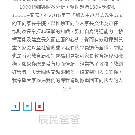
1000個輔導個案分析，幫助超過180+學校和
35000+家庭，在2015年正式加入由胡君孟先⽣成⽴
的正向家⻑學院，以推動正向華⼈家⻑⽂化為⼰任，
協助家⻑掌握⼼理學的知識，強化⾃身溝通能⼒，發
揮潛能及建⽴⻑久⽽正⾯的⼼態，從而有效發揮對兒
童丶家庭以至社會的愛。我們的學員遍佈全球，學院
也是香港教育局和社會福利署認可家長教育課程和機
構。如果你總是帶有負面情緒，經常為了教孩子教到
好勞氣，夫妻關係又越來越差，總感到別人誤解你，
我希望大家透過我們的課程幫助你重回正向快樂的人
生。
辰民爸爸