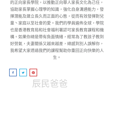
的正向家⻑學院，以推動正向華⼈家⻑⽂化為⼰任，
協助家⻑掌握⼼理學的知識，強化⾃身溝通能⼒，發
揮潛能及建⽴⻑久⽽正⾯的⼼態，從而有效發揮對兒
童丶家庭以至社會的愛。我們的學員遍佈全球，學院
也是香港教育局和社會福利署認可家長教育課程和機
構。如果你總是帶有負面情緒，經常為了教孩子教到
好勞氣，夫妻關係又越來越差，總感到別人誤解你，
我希望大家透過我們的課程幫助你重回正向快樂的人
生。
辰民爸爸