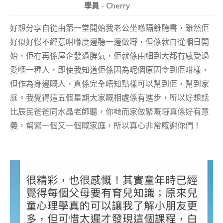
學員 - Cherry
好想分享自從由第一堂開始我老公坐喺隔離聽書，雖然佢
好似好慢不經意咁喺度邊聽一邊做嘢，但係就自從嗰日開
始，佢冇再係屋企發過脾氣，佢就係由細到大都冇感受過
愛嗰一種人，即使我知道佢係因為呢個原因令到佢咁樣，
但作為身邊嘅人，真係完全唔知點樣可以幫到佢，幫到家
庭。我覺得這五個星期大家嘅相處係有進步，所以好想話
比辰民爸爸同水晶老師聽，你哋而家做緊嘅嘢真係好有意
義，幫緊一個又一個嘅家庭，所以真心非常感謝你們！