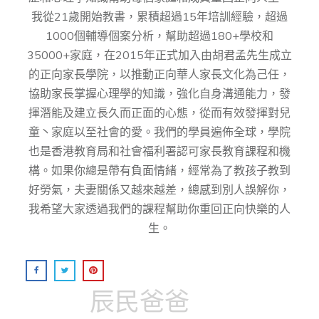
我從21歲開始教書，累積超過15年培訓經驗，超過
1000個輔導個案分析，幫助超過180+學校和
35000+家庭，在2015年正式加入由胡君孟先⽣成⽴
的正向家⻑學院，以推動正向華⼈家⻑⽂化為⼰任，
協助家⻑掌握⼼理學的知識，強化⾃身溝通能⼒，發
揮潛能及建⽴⻑久⽽正⾯的⼼態，從而有效發揮對兒
童丶家庭以至社會的愛。我們的學員遍佈全球，學院
也是香港教育局和社會福利署認可家長教育課程和機
構。如果你總是帶有負面情緒，經常為了教孩子教到
好勞氣，夫妻關係又越來越差，總感到別人誤解你，
我希望大家透過我們的課程幫助你重回正向快樂的人
生。
辰民爸爸