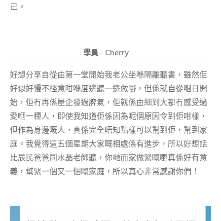
己。
學員 - Cherry
好想分享自從由第一堂開始我老公坐喺隔離聽書，雖然佢
好似好慢不經意咁喺度邊聽一邊做嘢，但係就自從嗰日開
始，佢冇再係屋企發過脾氣，佢就係由細到大都冇感受過
愛嗰一種人，即使我知道佢係因為呢個原因令到佢咁樣，
但作為身邊嘅人，真係完全唔知點樣可以幫到佢，幫到家
庭。我覺得這五個星期大家嘅相處係有進步，所以好想話
比辰民爸爸同水晶老師聽，你哋而家做緊嘅嘢真係好有意
義，幫緊一個又一個嘅家庭，所以真心非常感謝你們！