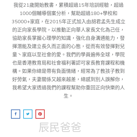
我從21歲開始教書，累積超過15年培訓經驗，超過
1000個輔導個案分析，幫助超過180+學校和
35000+家庭，在2015年正式加入由胡君孟先⽣成⽴
的正向家⻑學院，以推動正向華⼈家⻑⽂化為⼰任，
協助家⻑掌握⼼理學的知識，強化⾃身溝通能⼒，發
揮潛能及建⽴⻑久⽽正⾯的⼼態，從而有效發揮對兒
童丶家庭以至社會的愛。我們的學員遍佈全球，學院
也是香港教育局和社會福利署認可家長教育課程和機
構。如果你總是帶有負面情緒，經常為了教孩子教到
好勞氣，夫妻關係又越來越差，總感到別人誤解你，
我希望大家透過我們的課程幫助你重回正向快樂的人
生。
辰民爸爸