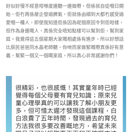
好似好慢不經意咁喺度邊聽一邊做嘢，但係就自從嗰日開
始，佢冇再係屋企發過脾氣，佢就係由細到大都冇感受過
愛嗰一種人，即使我知道佢係因為呢個原因令到佢咁樣，
但作為身邊嘅人，真係完全唔知點樣可以幫到佢，幫到家
庭。我覺得這五個星期大家嘅相處係有進步，所以好想話
比辰民爸爸同水晶老師聽，你哋而家做緊嘅嘢真係好有意
義，幫緊一個又一個嘅家庭，所以真心非常感謝你們！