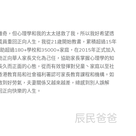
離奇，但心理學和我的太太拯救了我，所以我好希望透
員重回正向人生，我從21歲開始教書，累積超過15年
超過180+學校和35000+家庭，在2015年正式加入
動正向華⼈家⻑⽂化為⼰任，協助家⻑掌握⼼理學的知
⻑久⽽正⾯的⼼態，從而有效發揮對兒童丶家庭以至社
香港教育局和社會福利署認可家長教育課程和機構。如
教到好勞氣，夫妻關係又越來越差，總感到別人誤解
回正向快樂的人生。
辰民爸爸