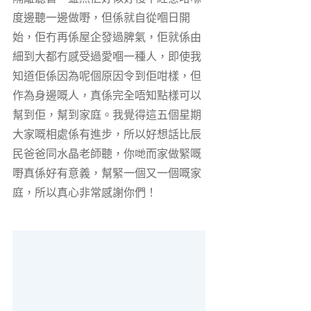
度邊聽一邊做嘢，但係就自從嗰日開
始，佢冇再係屋企發過脾氣，佢就係由
細到大都冇感受過愛嗰一種人，即使我
知道佢係因為呢個原因令到佢咁樣，但
作為身邊嘅人，真係完全唔知點樣可以
幫到佢，幫到家庭。我覺得這五個星期
大家嘅相處係有進步，所以好想話比辰
民爸爸同水晶老師聽，你哋而家做緊嘅
嘢真係好有意義，幫緊一個又一個嘅家
庭，所以真心非常感謝你們！