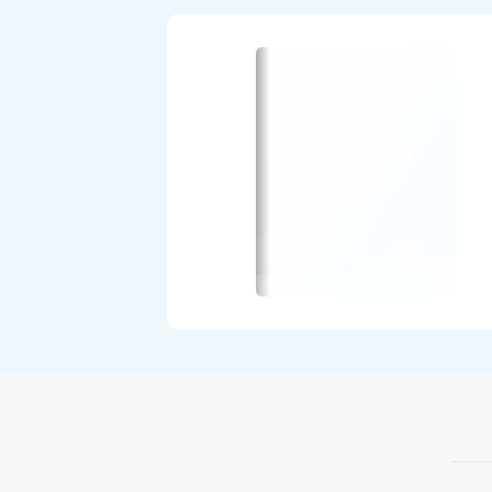
Title Goes
Here