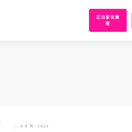
正向家長課
程
爸
6 9 月, 2023