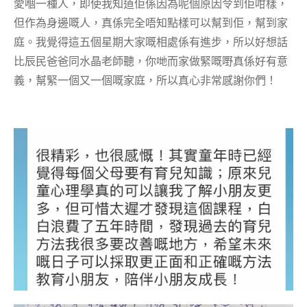
愛嗰一種人，即使我知道佢係因為呢個原因令到佢咁樣，
但作為身邊嘅人，真係完全唔知點樣可以幫到佢，幫到家
庭。我覺得這五個星期大家嘅相處係有進步，所以好想話
比辰民爸爸同水晶老師聽，你哋而家做緊嘅嘢真係好有意
義，幫緊一個又一個嘅家庭，所以真心非常感謝你們！