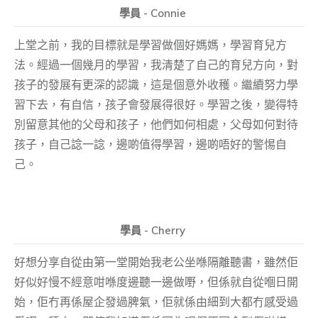
學員 - Connie
上堂之前，我的目標就是學習做個好媽媽，學習育兒方
法。經過一個幾月的學習，我清楚了自己的育兒方向，對
孩子的發展有更深的認識，這是個意外收穫。繼續努力學
習下去，有自信，孩子會發展得很好。學習之後，變得特
別留意其他的父母和孩子，他們如何相處，父母如何對待
孩子，自己諗一諗，邊啲值得學習，邊啲唔好的警惕自
己。
學員 - Cherry
好想分享自從由第一堂開始我老公坐喺隔離聽書，雖然佢
好似好慢不經意咁喺度邊聽一邊做嘢，但係就自從嗰日開
始，佢冇再係屋企發過脾氣，佢就係由細到大都冇感受過