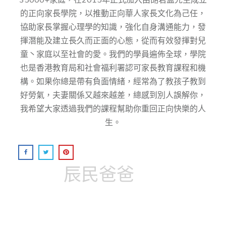
的正向家⻑學院，以推動正向華⼈家⻑⽂化為⼰任，
協助家⻑掌握⼼理學的知識，強化⾃身溝通能⼒，發
揮潛能及建⽴⻑久⽽正⾯的⼼態，從而有效發揮對兒
童丶家庭以至社會的愛。我們的學員遍佈全球，學院
也是香港教育局和社會福利署認可家長教育課程和機
構。如果你總是帶有負面情緒，經常為了教孩子教到
好勞氣，夫妻關係又越來越差，總感到別人誤解你，
我希望大家透過我們的課程幫助你重回正向快樂的人
生。
辰民爸爸