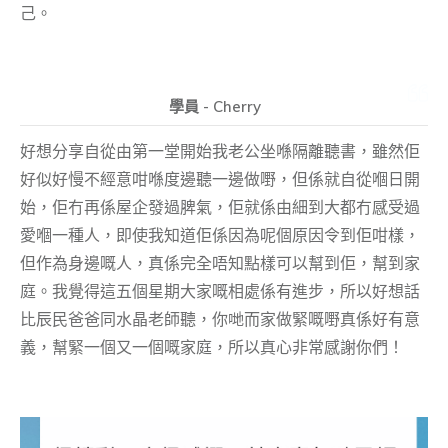
己。
學員 - Cherry
好想分享自從由第一堂開始我老公坐喺隔離聽書，雖然佢
好似好慢不經意咁喺度邊聽一邊做嘢，但係就自從嗰日開
始，佢冇再係屋企發過脾氣，佢就係由細到大都冇感受過
愛嗰一種人，即使我知道佢係因為呢個原因令到佢咁樣，
但作為身邊嘅人，真係完全唔知點樣可以幫到佢，幫到家
庭。我覺得這五個星期大家嘅相處係有進步，所以好想話
比辰民爸爸同水晶老師聽，你哋而家做緊嘅嘢真係好有意
義，幫緊一個又一個嘅家庭，所以真心非常感謝你們！