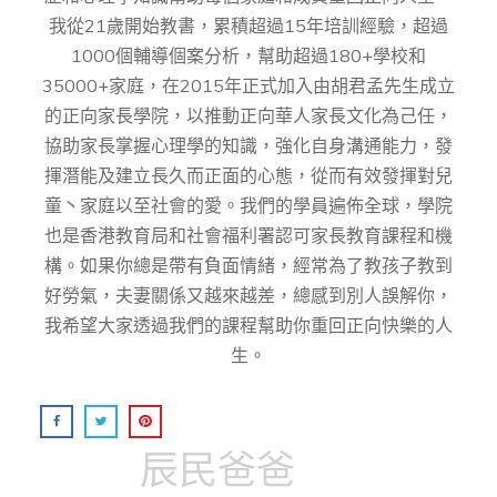
我從21歲開始教書，累積超過15年培訓經驗，超過
1000個輔導個案分析，幫助超過180+學校和
35000+家庭，在2015年正式加入由胡君孟先⽣成⽴
的正向家⻑學院，以推動正向華⼈家⻑⽂化為⼰任，
協助家⻑掌握⼼理學的知識，強化⾃身溝通能⼒，發
揮潛能及建⽴⻑久⽽正⾯的⼼態，從而有效發揮對兒
童丶家庭以至社會的愛。我們的學員遍佈全球，學院
也是香港教育局和社會福利署認可家長教育課程和機
構。如果你總是帶有負面情緒，經常為了教孩子教到
好勞氣，夫妻關係又越來越差，總感到別人誤解你，
我希望大家透過我們的課程幫助你重回正向快樂的人
生。
辰民爸爸