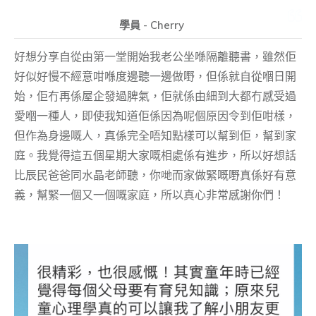
學員 - Cherry
好想分享自從由第一堂開始我老公坐喺隔離聽書，雖然佢
好似好慢不經意咁喺度邊聽一邊做嘢，但係就自從嗰日開
始，佢冇再係屋企發過脾氣，佢就係由細到大都冇感受過
愛嗰一種人，即使我知道佢係因為呢個原因令到佢咁樣，
但作為身邊嘅人，真係完全唔知點樣可以幫到佢，幫到家
庭。我覺得這五個星期大家嘅相處係有進步，所以好想話
比辰民爸爸同水晶老師聽，你哋而家做緊嘅嘢真係好有意
義，幫緊一個又一個嘅家庭，所以真心非常感謝你們！