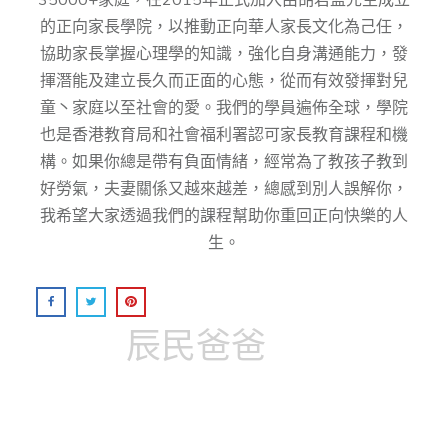
的正向家⻑學院，以推動正向華⼈家⻑⽂化為⼰任，
協助家⻑掌握⼼理學的知識，強化⾃身溝通能⼒，發
揮潛能及建⽴⻑久⽽正⾯的⼼態，從而有效發揮對兒
童丶家庭以至社會的愛。我們的學員遍佈全球，學院
也是香港教育局和社會福利署認可家長教育課程和機
構。如果你總是帶有負面情緒，經常為了教孩子教到
好勞氣，夫妻關係又越來越差，總感到別人誤解你，
我希望大家透過我們的課程幫助你重回正向快樂的人
生。
辰民爸爸