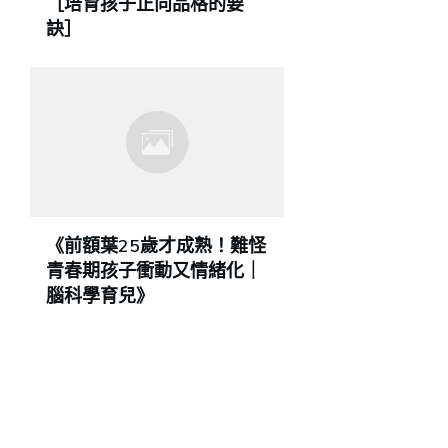
［培育孩子正向品格的要
訣］
《前額葉25歲才成熟！難怪
青春期孩子衝動又情緒化｜
腦科學育兒》