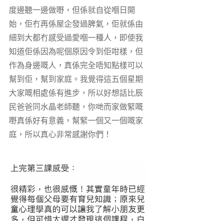
度邊聽一邊做嘢，但係就自從嗰日開
始，佢冇再係屋企發過脾氣，佢就係由
細到大都冇感受過愛嗰一種人，即使我
知道佢係因為呢個原因令到佢咁樣，但
作為身邊嘅人，真係完全唔知點樣可以
幫到佢，幫到家庭。我覺得這五個星期
大家嘅相處係有進步，所以好想話比辰
民爸爸同水晶老師聽，你哋而家做緊嘅
嘢真係好有意義，幫緊一個又一個嘅家
庭，所以真心非常感謝你們！