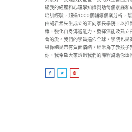
過我的經歷和心理學知識幫助每個家庭和成
培訓經驗，超過1000個輔導個案分析，幫助
由胡君孟先⽣成⽴的正向家⻑學院，以推
識，強化⾃身溝通能⼒，發揮潛能及建⽴
會的愛。我們的學員遍佈全球，學院也是
果你總是帶有負面情緒，經常為了教孩子
你，我希望大家透過我們的課程幫助你重