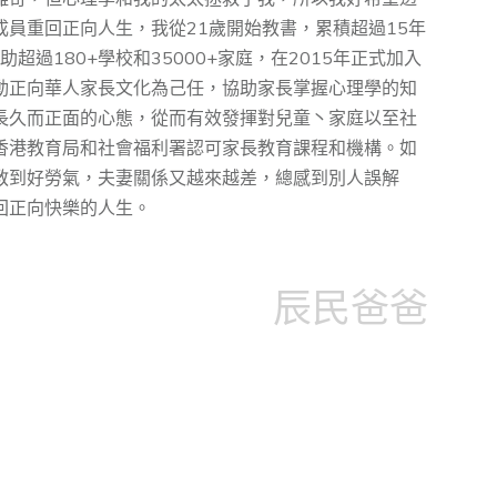
員重回正向人生，我從21歲開始教書，累積超過15年
超過180+學校和35000+家庭，在2015年正式加入
動正向華⼈家⻑⽂化為⼰任，協助家⻑掌握⼼理學的知
⻑久⽽正⾯的⼼態，從而有效發揮對兒童丶家庭以至社
香港教育局和社會福利署認可家長教育課程和機構。如
教到好勞氣，夫妻關係又越來越差，總感到別人誤解
回正向快樂的人生。
辰民爸爸