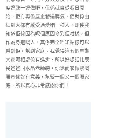
度邊聽一邊做嘢，但係就自從嗰日開
始，佢冇再係屋企發過脾氣，佢就係由
細到大都冇感受過愛嗰一種人，即使我
知道佢係因為呢個原因令到佢咁樣，但
作為身邊嘅人，真係完全唔知點樣可以
幫到佢，幫到家庭。我覺得這五個星期
大家嘅相處係有進步，所以好想話比辰
民爸爸同水晶老師聽，你哋而家做緊嘅
嘢真係好有意義，幫緊一個又一個嘅家
庭，所以真心非常感謝你們！