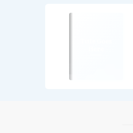
Title Goes
Here