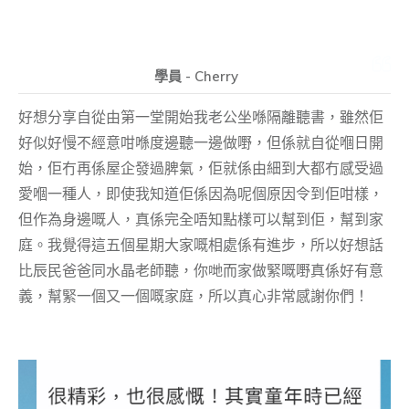
學員 - Cherry
好想分享自從由第一堂開始我老公坐喺隔離聽書，雖然佢
好似好慢不經意咁喺度邊聽一邊做嘢，但係就自從嗰日開
始，佢冇再係屋企發過脾氣，佢就係由細到大都冇感受過
愛嗰一種人，即使我知道佢係因為呢個原因令到佢咁樣，
但作為身邊嘅人，真係完全唔知點樣可以幫到佢，幫到家
庭。我覺得這五個星期大家嘅相處係有進步，所以好想話
比辰民爸爸同水晶老師聽，你哋而家做緊嘅嘢真係好有意
義，幫緊一個又一個嘅家庭，所以真心非常感謝你們！