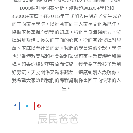
1000個輔導個案分析，幫助超過180+學校和
35000+家庭，在2015年正式加入由胡君孟先⽣成⽴
的正向家⻑學院，以推動正向華⼈家⻑⽂化為⼰任，
協助家⻑掌握⼼理學的知識，強化⾃身溝通能⼒，發
揮潛能及建⽴⻑久⽽正⾯的⼼態，從而有效發揮對兒
童丶家庭以至社會的愛。我們的學員遍佈全球，學院
也是香港教育局和社會福利署認可家長教育課程和機
構。如果你總是帶有負面情緒，經常為了教孩子教到
好勞氣，夫妻關係又越來越差，總感到別人誤解你，
我希望大家透過我們的課程幫助你重回正向快樂的人
生。
辰民爸爸