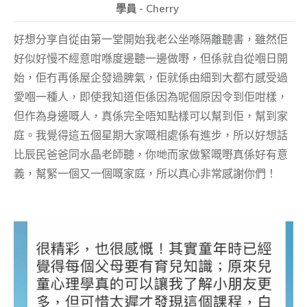
學員 - Cherry
好想分享自從由第一堂開始我老公坐喺隔離聽書，雖然佢
好似好慢不經意咁喺度邊聽一邊做嘢，但係就自從嗰日開
始，佢冇再係屋企發過脾氣，佢就係由細到大都冇感受過
愛嗰一種人，即使我知道佢係因為呢個原因令到佢咁樣，
但作為身邊嘅人，真係完全唔知點樣可以幫到佢，幫到家
庭。我覺得這五個星期大家嘅相處係有進步，所以好想話
比辰民爸爸同水晶老師聽，你哋而家做緊嘅嘢真係好有意
義，幫緊一個又一個嘅家庭，所以真心非常感謝你們！