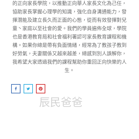
的正向家⻑學院，以推動正向華⼈家⻑⽂化為⼰任，
協助家⻑掌握⼼理學的知識，強化⾃身溝通能⼒，發
揮潛能及建⽴⻑久⽽正⾯的⼼態，從而有效發揮對兒
童丶家庭以至社會的愛。我們的學員遍佈全球，學院
也是香港教育局和社會福利署認可家長教育課程和機
構。如果你總是帶有負面情緒，經常為了教孩子教到
好勞氣，夫妻關係又越來越差，總感到別人誤解你，
我希望大家透過我們的課程幫助你重回正向快樂的人
生。
辰民爸爸