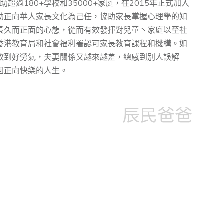
超過180+學校和35000+家庭，在2015年正式加入
動正向華⼈家⻑⽂化為⼰任，協助家⻑掌握⼼理學的知
⻑久⽽正⾯的⼼態，從而有效發揮對兒童丶家庭以至社
香港教育局和社會福利署認可家長教育課程和機構。如
教到好勞氣，夫妻關係又越來越差，總感到別人誤解
回正向快樂的人生。
辰民爸爸