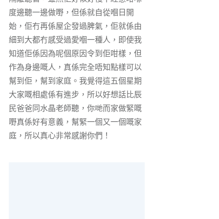
度邊聽一邊做嘢，但係就自從嗰日開
始，佢冇再係屋企發過脾氣，佢就係由
細到大都冇感受過愛嗰一種人，即使我
知道佢係因為呢個原因令到佢咁樣，但
作為身邊嘅人，真係完全唔知點樣可以
幫到佢，幫到家庭。我覺得這五個星期
大家嘅相處係有進步，所以好想話比辰
民爸爸同水晶老師聽，你哋而家做緊嘅
嘢真係好有意義，幫緊一個又一個嘅家
庭，所以真心非常感謝你們！