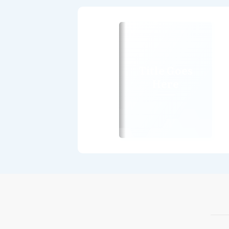
Title Goes
Here