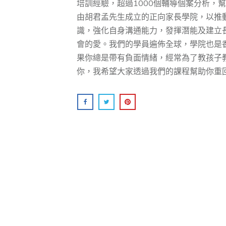
培訓經驗，超過1000個輔導個案分析，幫助
由胡君孟先⽣成⽴的正向家⻑學院，以推
識，強化⾃身溝通能⼒，發揮潛能及建⽴
會的愛。我們的學員遍佈全球，學院也是
果你總是帶有負面情緒，經常為了教孩子
你，我希望大家透過我們的課程幫助你重