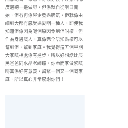
度邊聽一邊做嘢，但係就自從嗰日開
始，佢冇再係屋企發過脾氣，佢就係由
細到大都冇感受過愛嗰一種人，即使我
知道佢係因為呢個原因令到佢咁樣，但
作為身邊嘅人，真係完全唔知點樣可以
幫到佢，幫到家庭。我覺得這五個星期
大家嘅相處係有進步，所以好想話比辰
民爸爸同水晶老師聽，你哋而家做緊嘅
嘢真係好有意義，幫緊一個又一個嘅家
庭，所以真心非常感謝你們！