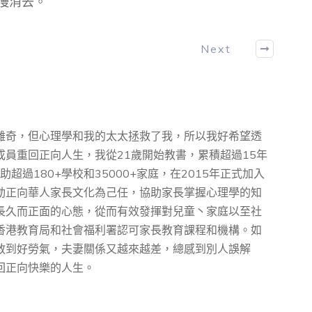
慢消去。
Next
離奇，但心理學和我的太太拯救了我，所以我好希望透
員重回正向人生，我從21歲開始教書，累積超過15年
超過180+學校和35000+家庭，在2015年正式加入
動正向華⼈家⻑⽂化為⼰任，協助家⻑掌握⼼理學的知
⻑久⽽正⾯的⼼態，從而有效發揮對兒童丶家庭以至社
香港教育局和社會福利署認可家長教育課程和機構。如
教到好勞氣，夫妻關係又越來越差，總感到別人誤解
回正向快樂的人生。