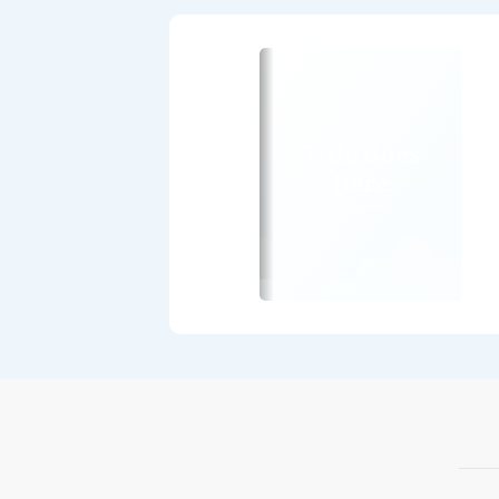
Title Goes
Here