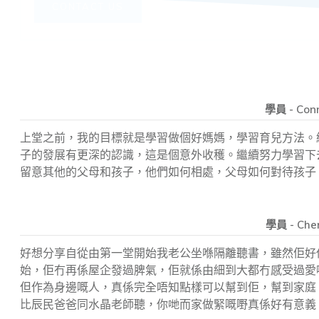
CONTACT US
學員 - Con
上堂之前，我的目標就是學習做個好媽媽，學習育兒方法。
子的發展有更深的認識，這是個意外收穫。繼續努力學習下
留意其他的父母和孩子，他們如何相處，父母如何對待孩子
學員 - Cher
好想分享自從由第一堂開始我老公坐喺隔離聽書，雖然佢好
始，佢冇再係屋企發過脾氣，佢就係由細到大都冇感受過愛
但作為身邊嘅人，真係完全唔知點樣可以幫到佢，幫到家庭
比辰民爸爸同水晶老師聽，你哋而家做緊嘅嘢真係好有意義