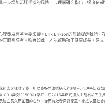
進一步增加沉迷手機的風險。心理學研究指出，過度依賴
發展有著重要影響。Erik Erikson的理論提醒我
的正面引導者。唯有如此，才能幫助孩子健康成長，建立
我的太太拯救了我，所以我好希望透過我的經歷和心理學知識幫
過180+學校和35000+家庭，在2015年正式加入由胡君孟
及建⽴⻑久⽽正⾯的⼼態，從而有效發揮對兒童丶家庭以至社會