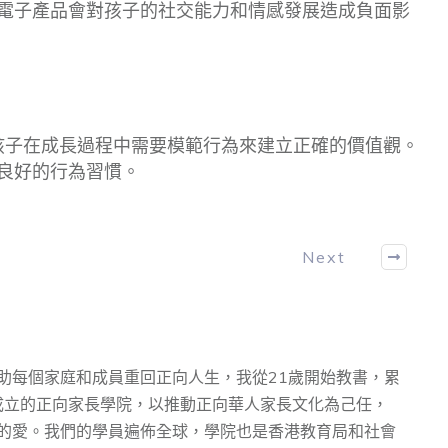
電子產品會對孩子的社交能力和情感發展造成負面影
們，孩子在成長過程中需要模範行為來建立正確的價值觀。
良好的行為習慣。
Next
助每個家庭和成員重回正向人生，我從21歲開始教書，累
先⽣成⽴的正向家⻑學院，以推動正向華⼈家⻑⽂化為⼰任，
的愛。我們的學員遍佈全球，學院也是香港教育局和社會