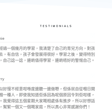
TESTIMONIALS
nie
經過一個幾月的學習，我清楚了自己的育兒方向，對孩
去，有自信，孩子會發展得很好。學習之後，變得特別
，自己諗一諗，邊啲值得學習，邊啲唔好的警惕自己。
ry
似好慢不經意咁喺度邊聽一邊做嘢，但係就自從嗰日開
嗰一種人，即使我知道佢係因為呢個原因令到佢咁樣，
。我覺得這五個星期大家嘅相處係有進步，所以好想話
，幫緊一個又一個嘅家庭，所以真心非常感謝你們！