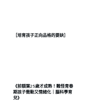
［培育孩子正向品格的要訣］
《前額葉25歲才成熟！難怪青春
期孩子衝動又情緒化｜腦科學育
兒》