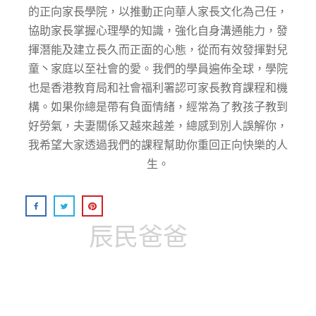
的正向家⻑學院，以推動正向華⼈家⻑⽂化為⼰任，
協助家⻑掌握⼼理學的知識，強化⾃身溝通能⼒，發
揮潛能及建⽴⻑久⽽正⾯的⼼態，從而有效發揮對兒
童丶家庭以至社會的愛。我們的學員遍佈全球，學院
也是香港教育局和社會福利署認可家長教育課程和機
構。如果你總是帶有負面情緒，經常為了教孩子教到
好勞氣，夫妻關係又越來越差，總感到別人誤解你，
我希望大家透過我們的課程幫助你重回正向快樂的人
生。
辰民爸爸