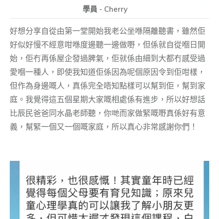
學員 - Cherry
好想分享自從由第一堂開始我老公坐喺隔離聽書，雖然佢
好似好慢不經意咁喺度邊聽一邊做嘢，但係就自從嗰日開
始，佢冇再係屋企發過脾氣，佢就係由細到大都冇感受過
愛嗰一種人，即使我知道佢係因為呢個原因令到佢咁樣，
但作為身邊嘅人，真係完全唔知點樣可以幫到佢，幫到家
庭。我覺得這五個星期大家嘅相處係有進步，所以好想話
比辰民爸爸同水晶老師聽，你哋而家做緊嘅嘢真係好有意
義，幫緊一個又一個嘅家庭，所以真心非常感謝你們！