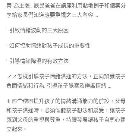
舞”為主題 , 辰民爸爸在講座利用貼地例子和個案分
享給家長們知道應要重視之三大內容 …
' 引致情緒波動的三大原因
' 如何協助情緒對孩子成長的重要性
' 引導情緒降溫的有效方法
📌📌怎樣引導孩⼦情緒溝通的⽅法，正向辨識孩子
負面情緒和行為, 引導孩子覺察及辨識情緒 …
👨🏻‍🦱🧒🏻提升孩子的情緒溝通能力的前設，⽗母
和孩⼦溝通時，必須傾聽孩子想法和感受，讓孩子
感到⽗母的重視與尊重，持續發展讓孩⼦⾃尊⼼建
⽴起來。