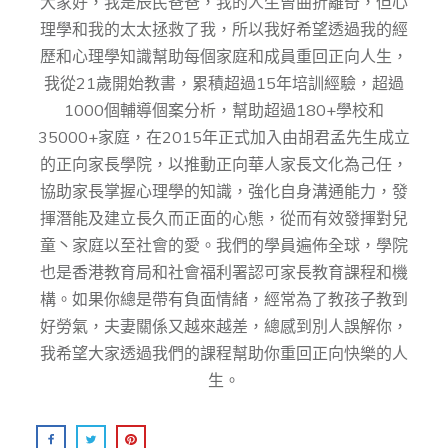
大家好，我是辰民爸爸，我的人生曾曲折離奇，但心
理學和我的太太拯救了我，所以我好希望透過我的經
歷和心理學知識幫助每個家庭和成員重回正向人生，
我從21歲開始教書，累積超過15年培訓經驗，超過
1000個輔導個案分析，幫助超過180+學校和
35000+家庭，在2015年正式加入由胡君孟先⽣成⽴
的正向家⻑學院，以推動正向華⼈家⻑⽂化為⼰任，
協助家⻑掌握⼼理學的知識，強化⾃身溝通能⼒，發
揮潛能及建⽴⻑久⽽正⾯的⼼態，從而有效發揮對兒
童丶家庭以至社會的愛。我們的學員遍佈全球，學院
也是香港教育局和社會福利署認可家長教育課程和機
構。如果你總是帶有負面情緒，經常為了教孩子教到
好勞氣，夫妻關係又越來越差，總感到別人誤解你，
我希望大家透過我們的課程幫助你重回正向快樂的人
生。