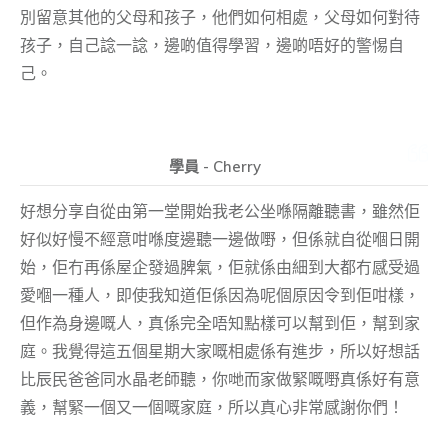
別留意其他的父母和孩子，他們如何相處，父母如何對待
孩子，自己諗一諗，邊啲值得學習，邊啲唔好的警惕自
己。
學員 - Cherry
好想分享自從由第一堂開始我老公坐喺隔離聽書，雖然佢
好似好慢不經意咁喺度邊聽一邊做嘢，但係就自從嗰日開
始，佢冇再係屋企發過脾氣，佢就係由細到大都冇感受過
愛嗰一種人，即使我知道佢係因為呢個原因令到佢咁樣，
但作為身邊嘅人，真係完全唔知點樣可以幫到佢，幫到家
庭。我覺得這五個星期大家嘅相處係有進步，所以好想話
比辰民爸爸同水晶老師聽，你哋而家做緊嘅嘢真係好有意
義，幫緊一個又一個嘅家庭，所以真心非常感謝你們！