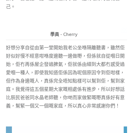
己。
學員 - Cherry
好想分享自從由第一堂開始我老公坐喺隔離聽書，雖然佢
好似好慢不經意咁喺度邊聽一邊做嘢，但係就自從嗰日開
始，佢冇再係屋企發過脾氣，佢就係由細到大都冇感受過
愛嗰一種人，即使我知道佢係因為呢個原因令到佢咁樣，
但作為身邊嘅人，真係完全唔知點樣可以幫到佢，幫到家
庭。我覺得這五個星期大家嘅相處係有進步，所以好想話
比辰民爸爸同水晶老師聽，你哋而家做緊嘅嘢真係好有意
義，幫緊一個又一個嘅家庭，所以真心非常感謝你們！