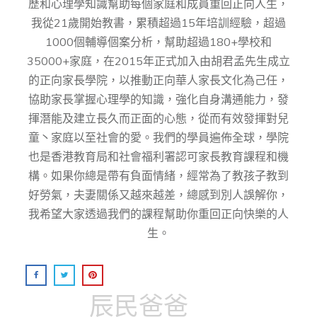
歷和心理學知識幫助每個家庭和成員重回正向人生，
我從21歲開始教書，累積超過15年培訓經驗，超過
1000個輔導個案分析，幫助超過180+學校和
35000+家庭，在2015年正式加入由胡君孟先⽣成⽴
的正向家⻑學院，以推動正向華⼈家⻑⽂化為⼰任，
協助家⻑掌握⼼理學的知識，強化⾃身溝通能⼒，發
揮潛能及建⽴⻑久⽽正⾯的⼼態，從而有效發揮對兒
童丶家庭以至社會的愛。我們的學員遍佈全球，學院
也是香港教育局和社會福利署認可家長教育課程和機
構。如果你總是帶有負面情緒，經常為了教孩子教到
好勞氣，夫妻關係又越來越差，總感到別人誤解你，
我希望大家透過我們的課程幫助你重回正向快樂的人
生。
辰民爸爸