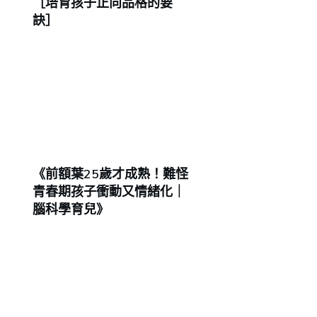
［培育孩子正向品格的要
訣］
《前額葉25歲才成熟！難怪
青春期孩子衝動又情緒化｜
腦科學育兒》