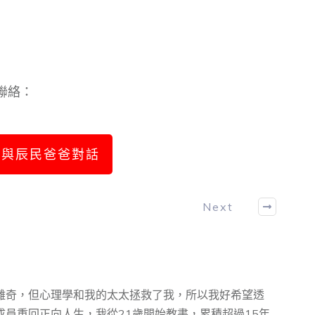
聯絡：
與辰民爸爸對話
Next
離奇，但心理學和我的太太拯救了我，所以我好希望透
員重回正向人生，我從21歲開始教書，累積超過15年