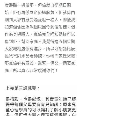
度邊聽一邊做嘢，但係就自從嗰日開
始，佢冇再係屋企發過脾氣，佢就係由
細到大都冇感受過愛嗰一種人，即使我
知道佢係因為呢個原因令到佢咁樣，但
作為身邊嘅人，真係完全唔知點樣可以
幫到佢，幫到家庭。我覺得這五個星期
大家嘅相處係有進步，所以好想話比辰
民爸爸同水晶老師聽，你哋而家做緊嘅
嘢真係好有意義，幫緊一個又一個嘅家
庭，所以真心非常感謝你們！