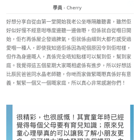
學員 - Cherry
好想分享自從由第一堂開始我老公坐喺隔離聽書，雖然佢
好似好慢不經意咁喺度邊聽一邊做嘢，但係就自從嗰日開
始，佢冇再係屋企發過脾氣，佢就係由細到大都冇感受過
愛嗰一種人，即使我知道佢係因為呢個原因令到佢咁樣，
但作為身邊嘅人，真係完全唔知點樣可以幫到佢，幫到家
庭。我覺得這五個星期大家嘅相處係有進步，所以好想話
比辰民爸爸同水晶老師聽，你哋而家做緊嘅嘢真係好有意
義，幫緊一個又一個嘅家庭，所以真心非常感謝你們！