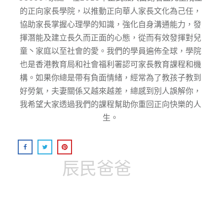
的正向家⻑學院，以推動正向華⼈家⻑⽂化為⼰任，
協助家⻑掌握⼼理學的知識，強化⾃身溝通能⼒，發
揮潛能及建⽴⻑久⽽正⾯的⼼態，從而有效發揮對兒
童丶家庭以至社會的愛。我們的學員遍佈全球，學院
也是香港教育局和社會福利署認可家長教育課程和機
構。如果你總是帶有負面情緒，經常為了教孩子教到
好勞氣，夫妻關係又越來越差，總感到別人誤解你，
我希望大家透過我們的課程幫助你重回正向快樂的人
生。
辰民爸爸