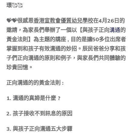
環
🥰🥰
💝💝
很感恩
香港宣教會優質幼兒學校
在4️月26日的
邀請，為家長們舉辦了一個以【
與孩子正向
溝通
的
黃金法則
】為主題的講座 , 目的是讓50多位出席者
掌握到和孩子有效溝通的妙招。辰民爸爸分享和孩
子們正向溝通的原則和例子，與家長們共同體驗的
珍貴回憶。
正向溝通的
的黃金法則 :
1.
溝通的真諦是什麼 ?
2.
孩子接收不到訊息的原因
3.
與孩子正向溝通五大步驟