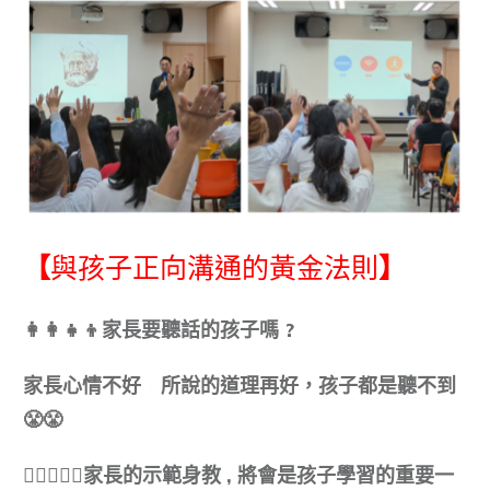
【
與孩子正向溝通的黃金法則
】
👩‍👩‍👧‍👦
家長要聽話的孩子嗎
?
家長
心情不好
，
所說的道理再好，孩子都是聽不到
😤😤
👩🏻‍❤️‍👨🏻
家長的示範身教
, 將會是
孩子
學習的重要一