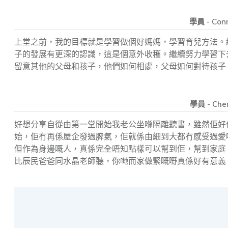
學員 - Con
上堂之前，我的目標就是學習做個好媽媽，學習育兒方法。
子的發展有更深的認識，這是個意外收穫。繼續努力學習下
留意其他的父母和孩子，他們如何相處，父母如何對待孩子
學員 - Cher
好想分享自從由第一堂開始我老公坐喺隔離聽書，雖然佢好
始，佢冇再係屋企發過脾氣，佢就係由細到大都冇感受過愛
但作為身邊嘅人，真係完全唔知點樣可以幫到佢，幫到家庭
比辰民爸爸同水晶老師聽，你哋而家做緊嘅嘢真係好有意義