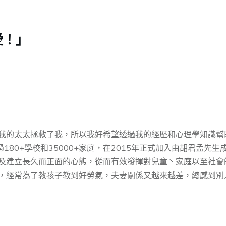
愛！」
我的太太拯救了我，所以我好希望透過我的經歷和心理學知識幫
過180+學校和35000+家庭，在2015年正式加入由胡君孟
及建⽴⻑久⽽正⾯的⼼態，從而有效發揮對兒童丶家庭以至社會
，經常為了教孩子教到好勞氣，夫妻關係又越來越差，總感到別