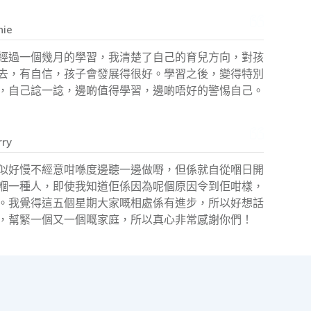
nie
經過一個幾月的學習，我清楚了自己的育兒方向，對孩
去，有自信，孩子會發展得很好。學習之後，變得特別
，自己諗一諗，邊啲值得學習，邊啲唔好的警惕自己。
ry
似好慢不經意咁喺度邊聽一邊做嘢，但係就自從嗰日開
嗰一種人，即使我知道佢係因為呢個原因令到佢咁樣，
。我覺得這五個星期大家嘅相處係有進步，所以好想話
，幫緊一個又一個嘅家庭，所以真心非常感謝你們！