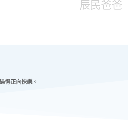
辰民爸爸
過得正向快樂。