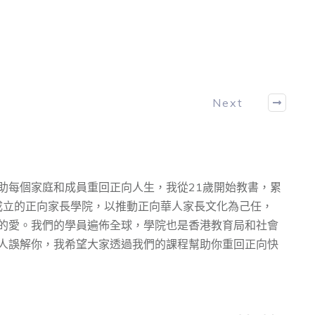
Next
助每個家庭和成員重回正向人生，我從21歲開始教書，累
先⽣成⽴的正向家⻑學院，以推動正向華⼈家⻑⽂化為⼰任，
的愛。我們的學員遍佈全球，學院也是香港教育局和社會
人誤解你，我希望大家透過我們的課程幫助你重回正向快