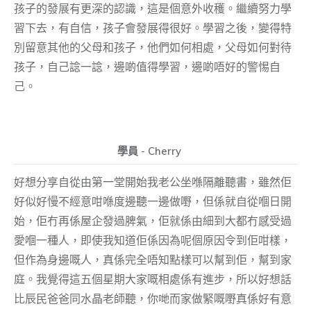
孩子的發展有更深的認識，這是個意外收穫。繼續努力學
習下去，有自信，孩子會發展得很好。學習之後，變得特
別留意其他的父母和孩子，他們如何相處，父母如何對待
孩子，自己諗一諗，邊啲值得學習，邊啲唔好的警惕自
己。
學員 - Cherry
好想分享自從由第一堂開始我老公坐喺隔離聽書，雖然佢
好似好慢不經意咁喺度邊聽一邊做嘢，但係就自從嗰日開
始，佢冇再係屋企發過脾氣，佢就係由細到大都冇感受過
愛嗰一種人，即使我知道佢係因為呢個原因令到佢咁樣，
但作為身邊嘅人，真係完全唔知點樣可以幫到佢，幫到家
庭。我覺得這五個星期大家嘅相處係有進步，所以好想話
比辰民爸爸同水晶老師聽，你哋而家做緊嘅嘢真係好有意