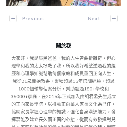
Previous
Next
關於我
大家好，我是辰民爸爸，我的人生曾曲折離奇，但心
理學和我的太太拯救了我，所以我好希望透過我的經
歷和心理學知識幫助每個家庭和成員重回正向人生，
我從21歲開始教書，累積超過15年培訓經驗，超過
1000個輔導個案分析，幫助超過180+學校和
35000+家庭，在2015年正式加入由胡君孟先⽣成⽴
的正向家⻑學院，以推動正向華⼈家⻑⽂化為⼰任，
協助家⻑掌握⼼理學的知識，強化⾃身溝通能⼒，發
揮潛能及建⽴⻑久⽽正⾯的⼼態，從而有效發揮對兒