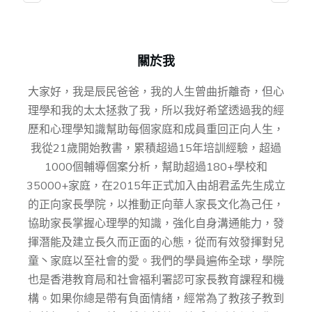
關於我
大家好，我是辰民爸爸，我的人生曾曲折離奇，但心
理學和我的太太拯救了我，所以我好希望透過我的經
歷和心理學知識幫助每個家庭和成員重回正向人生，
我從21歲開始教書，累積超過15年培訓經驗，超過
1000個輔導個案分析，幫助超過180+學校和
35000+家庭，在2015年正式加入由胡君孟先⽣成⽴
的正向家⻑學院，以推動正向華⼈家⻑⽂化為⼰任，
協助家⻑掌握⼼理學的知識，強化⾃身溝通能⼒，發
揮潛能及建⽴⻑久⽽正⾯的⼼態，從而有效發揮對兒
童丶家庭以至社會的愛。我們的學員遍佈全球，學院
也是香港教育局和社會福利署認可家長教育課程和機
構。如果你總是帶有負面情緒，經常為了教孩子教到