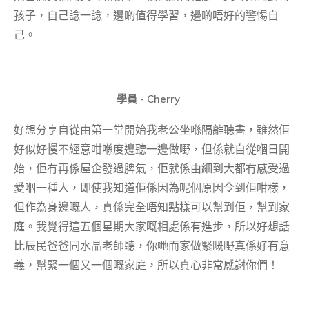
孩子，自己諗一諗，邊啲值得學習，邊啲唔好的警惕自
己。
學員 - Cherry
好想分享自從由第一堂開始我老公坐喺隔離聽書，雖然佢
好似好慢不經意咁喺度邊聽一邊做嘢，但係就自從嗰日開
始，佢冇再係屋企發過脾氣，佢就係由細到大都冇感受過
愛嗰一種人，即使我知道佢係因為呢個原因令到佢咁樣，
但作為身邊嘅人，真係完全唔知點樣可以幫到佢，幫到家
庭。我覺得這五個星期大家嘅相處係有進步，所以好想話
比辰民爸爸同水晶老師聽，你哋而家做緊嘅嘢真係好有意
義，幫緊一個又一個嘅家庭，所以真心非常感謝你們！