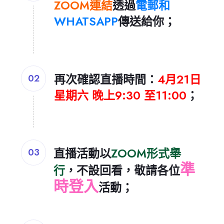
ZOOM連結
透過
電郵和
WHATSAPP
傳送
給你；
再次確認直播時間：
4
月21日
02
星期六 晚上9:30 至11:00
；
直播活動以
ZOOM形式舉
03
準
行
，不設回看，敬請各位
時登入
活動
；