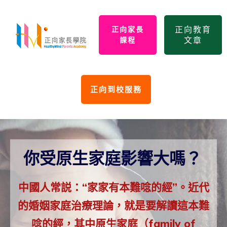
正向教育
正向家長
文章
課程
正向到校服務
你受原生家庭影響大嗎？
中國人常説：“家家有本難唸的經”。近代
的婚姻
家庭治療理論
，就是要解讀這本難
唸的經，其中原生家庭（family of